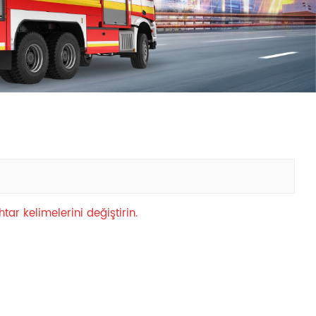
中文
қазақ
Filipino
မြန်မာ
српски
tar kelimelerini değiştirin.