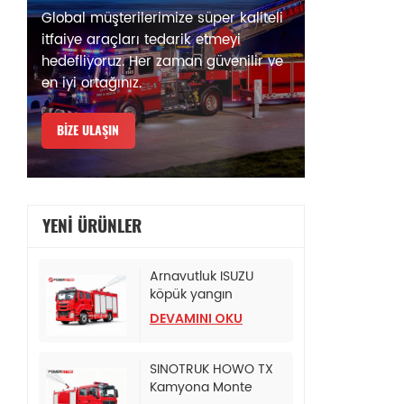
Global müşterilerimize süper kaliteli
itfaiye araçları tedarik etmeyi
hedefliyoruz. Her zaman güvenilir ve
en iyi ortağınız.
BIZE ULAŞIN
YENI ÜRÜNLER
Arnavutluk ISUZU
köpük yangın
söndürme tankeri
DEVAMINI OKU
SINOTRUK HOWO TX
Kamyona Monte