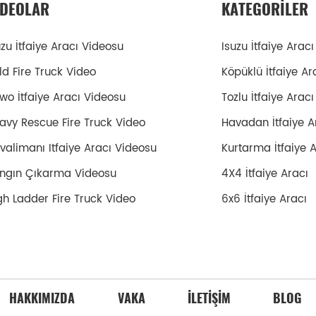
IDEOLAR
KATEGORILER
uzu İtfaiye Aracı Videosu
Isuzu İtfaiye Aracı
ld Fire Truck Video
Köpüklü İtfaiye Ar
wo İtfaiye Aracı Videosu
Tozlu İtfaiye Aracı
avy Rescue Fire Truck Video
Havadan İtfaiye A
valimanı Itfaiye Aracı Videosu
Kurtarma İtfaiye 
ngın Çıkarma Videosu
4X4 İtfaiye Aracı
gh Ladder Fire Truck Video
6x6 İtfaiye Aracı
HAKKIMIZDA
VAKA
İLETIŞIM
BLOG