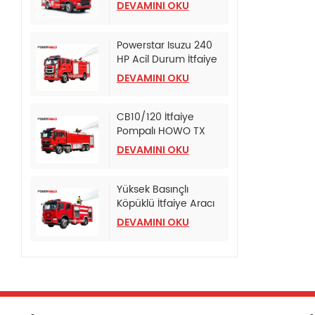
Edilmiş Köpüklü İtfaiye
DEVAMINI OKU
Tankeri
Powerstar Isuzu 240
HP Acil Durum İtfaiye
Pompa Aracı
DEVAMINI OKU
CB10/120 İtfaiye
Pompalı HOWO TX
İtfaiye Aracı
DEVAMINI OKU
Yüksek Basınçlı
Köpüklü İtfaiye Aracı
HOWO
DEVAMINI OKU