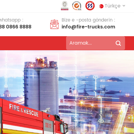
Türkçe
 whatsapp :
Bize e -posta gönderin :
88 0866 8888
info@fire-trucks.com
English
français
Deutsch
русский
italiano
español
português
Nederlands
العربية
日本語
한국의
Türkçe
Melayu
ไทย
Tiếng Việt
Indonesia