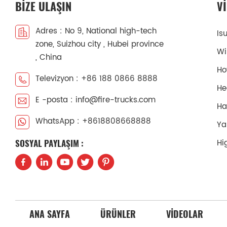
BIZE ULAŞIN
V
Adres : No 9, National high-tech
Is
zone, Suizhou city , Hubei province
Wi
, China
Ho
Televizyon : +86 188 0866 8888
He
E -posta : info@fire-trucks.com
Ha
WhatsApp : +8618808668888
Ya
Hi
SOSYAL PAYLAŞIM :
ANA SAYFA
ÜRÜNLER
VIDEOLAR