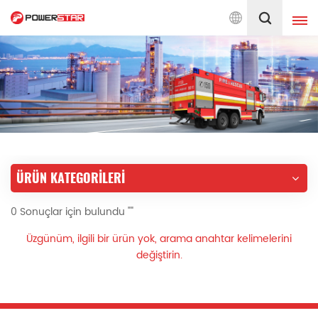
eri İtfaiye Araçlarına Hizmet Vermeye Bağlı
Türkçe
English
français
Deutsch
русский
italiano
español
ÜRÜN KATEGORILERI
português
Nederlands
0 Sonuçlar için bulundu ""
العربية
日本語
Üzgünüm, ilgili bir ürün yok, arama anahtar kelimelerini
한국의
Türkçe
değiştirin.
Melayu
ไทย
Tiếng Việt
Indonesia