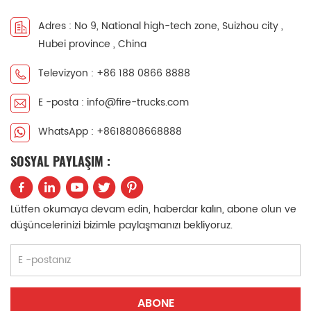
中文
қазақ
Adres : No 9, National high-tech zone, Suizhou city ,
Hubei province , China
Filipino
မြန်မာ
Televizyon : +86 188 0866 8888
српски
E -posta : info@fire-trucks.com
WhatsApp : +8618808668888
SOSYAL PAYLAŞIM :
Lütfen okumaya devam edin, haberdar kalın, abone olun ve
düşüncelerinizi bizimle paylaşmanızı bekliyoruz.