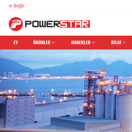
1990'dan beri İt
EV
ÜRÜNLER
HABERLER
BİLGİ