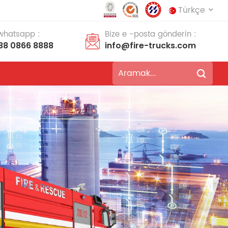
Türkçe
 whatsapp :
Bize e -posta gönderin :
88 0866 8888
info@fire-trucks.com
English
français
Deutsch
русский
italiano
español
português
Nederlands
العربية
日本語
한국의
Türkçe
Melayu
ไทย
Tiếng Việt
Indonesia