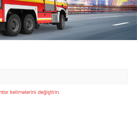
中文
қазақ
Filipino
မြန်မာ
српски
tar kelimelerini değiştirin.