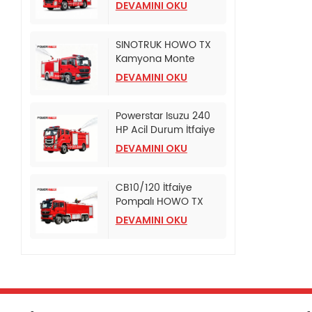
söndürme tankeri
DEVAMINI OKU
SINOTRUK HOWO TX
Kamyona Monte
Edilmiş Köpüklü İtfaiye
DEVAMINI OKU
Tankeri
Powerstar Isuzu 240
HP Acil Durum İtfaiye
Pompa Aracı
DEVAMINI OKU
CB10/120 İtfaiye
Pompalı HOWO TX
İtfaiye Aracı
DEVAMINI OKU