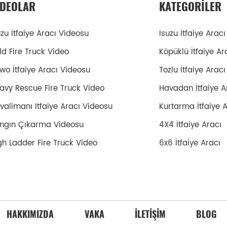
IDEOLAR
KATEGORILER
uzu İtfaiye Aracı Videosu
Isuzu İtfaiye Aracı
ld Fire Truck Video
Köpüklü İtfaiye Ar
wo İtfaiye Aracı Videosu
Tozlu İtfaiye Aracı
avy Rescue Fire Truck Video
Havadan İtfaiye A
valimanı Itfaiye Aracı Videosu
Kurtarma İtfaiye 
ngın Çıkarma Videosu
4X4 İtfaiye Aracı
gh Ladder Fire Truck Video
6x6 İtfaiye Aracı
HAKKIMIZDA
VAKA
İLETIŞIM
BLOG