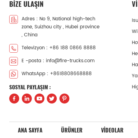
BIZE ULAŞIN
V
Adres : No 9, National high-tech
Is
zone, Suizhou city , Hubei province
Wi
, China
Ho
Televizyon : +86 188 0866 8888
He
E -posta : info@fire-trucks.com
Ha
WhatsApp : +8618808668888
Ya
Hi
SOSYAL PAYLAŞIM :
ANA SAYFA
ÜRÜNLER
VIDEOLAR