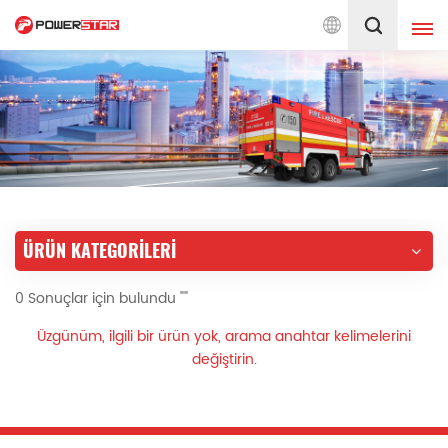
eri İtfaiye Araçlarına Hizmet Vermeye Bağlı
Türkçe
English
français
Deutsch
русский
italiano
español
ÜRÜN KATEGORILERI
português
Nederlands
0 Sonuçlar için bulundu ""
العربية
日本語
Üzgünüm, ilgili bir ürün yok, arama anahtar kelimelerini
한국의
Türkçe
değiştirin.
Melayu
ไทย
Tiếng Việt
Indonesia