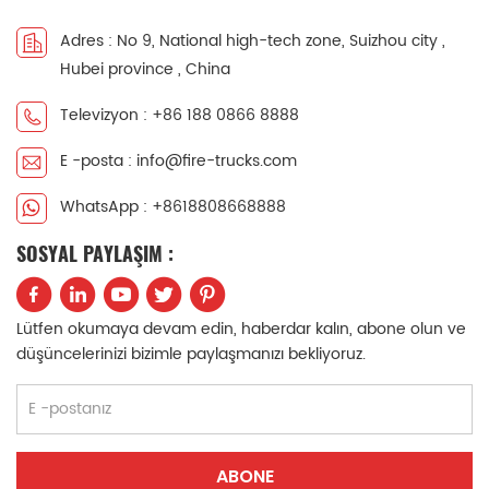
中文
қазақ
Adres : No 9, National high-tech zone, Suizhou city ,
Hubei province , China
Filipino
မြန်မာ
Televizyon : +86 188 0866 8888
српски
E -posta : info@fire-trucks.com
WhatsApp : +8618808668888
SOSYAL PAYLAŞIM :
Lütfen okumaya devam edin, haberdar kalın, abone olun ve
düşüncelerinizi bizimle paylaşmanızı bekliyoruz.